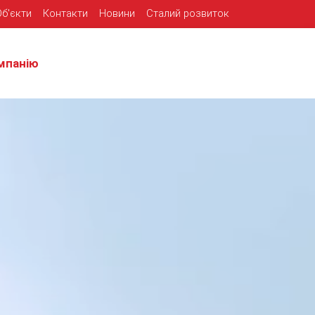
Об'єкти
Контакти
Новини
Сталий розвиток
мпанію