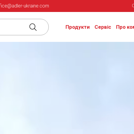
fice@adler-ukraine.com
Продукти
Сервіс
Про ко