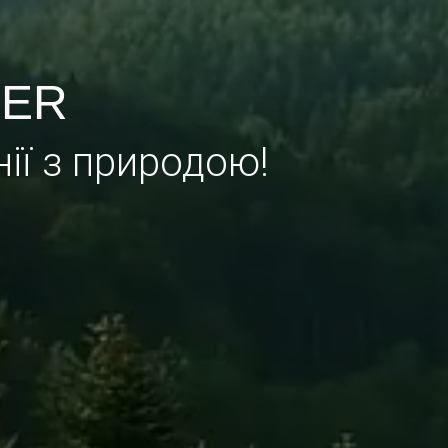
LER
нії з природою!