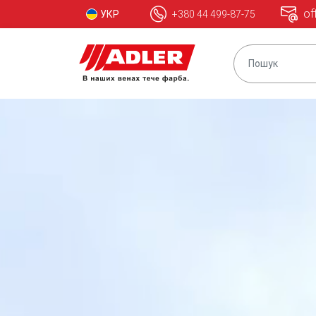
of
УКР
+380 44 499-87-75