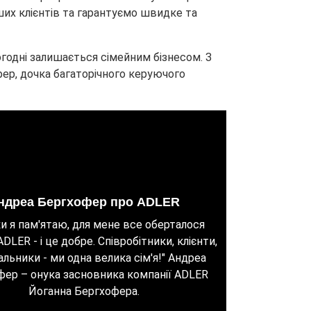
аших клієнтів та гарантуємо швидке та
годні залишається сімейним бізнесом. З
фер, дочка багаторічного керуючого
ндреа Бергхофер про ADLER
ки я пам'ятаю, для мене все оберталося
DLER - і це добре. Співробітники, клієнти,
альники - ми одна велика сім'я!" Андреа
фер – онука засновника компанії ADLER
Йоганна Бергхофера.