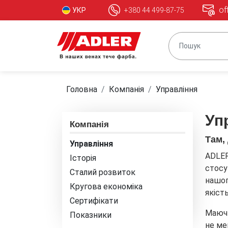
of
УКР
+380 44 499-87-75
Головна
Компанія
Управління
Уп
Компанія
Там,
Управління
ADLER
Історія
стосу
Сталий розвиток
нашог
Кругова економіка
якіст
Сертифікати
Маючи
Показники
не ме