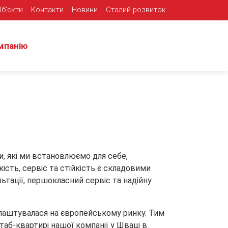
Об'єкти
Контакти
Новини
Сталий розвиток
мпанію
и, які ми встановлюємо для себе,
ість, сервіс та стійкість є складовими
ьтації, першокласний сервіс та надійну
 влаштувалася на європейському ринку. Тим
аб-квартирі нашої компанії у Шваці в