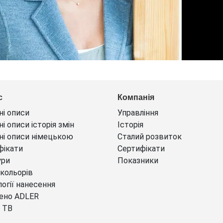
с
Компанія
ні описи
Управління
ні описи історія змін
Історія
ні описи німецькою
Сталий розвиток
фікати
Сертифікати
ури
Показники
 кольорів
огії нанесення
ено ADLER
 ТВ