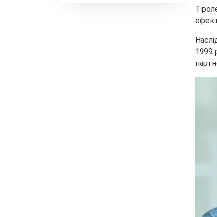
Тірол
ефект
Наслі
1999 
партн