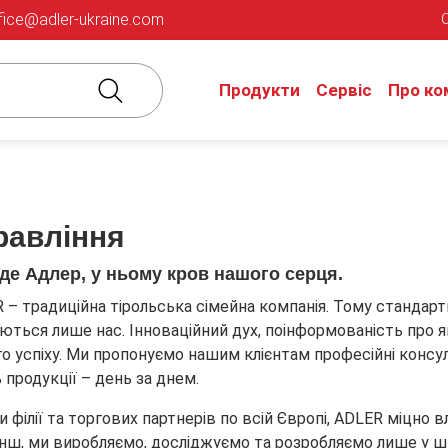
fice@adler-ukraine.com
Продукти
Сервіс
Про ко
равління
 де Адлер, у ньому кров нашого серця.
 – традиційна тірольська сімейна компанія. Тому стандарт
ються лише нас. Інноваційний дух, поінформованість про як
о успіху. Ми пропонуємо нашим клієнтам професійні консул
ь продукції – день за днем.
 філії та торгових партнерів по всій Європі, ADLER міцно
нш, ми виробляємо, досліджуємо та розробляємо лише у шт