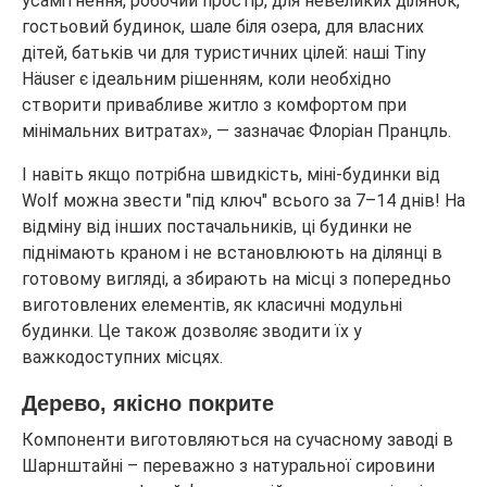
усамітнення, робочий простір, для невеликих ділянок,
гостьовий будинок, шале біля озера, для власних
дітей, батьків чи для туристичних цілей: наші Tiny
Häuser є ідеальним рішенням, коли необхідно
створити привабливе житло з комфортом при
мінімальних витратах», — зазначає Флоріан Пранцль.
І навіть якщо потрібна швидкість, міні-будинки від
Wolf можна звести "під ключ" всього за 7–14 днів! На
відміну від інших постачальників, ці будинки не
піднімають краном і не встановлюють на ділянці в
готовому вигляді, а збирають на місці з попередньо
виготовлених елементів, як класичні модульні
будинки. Це також дозволяє зводити їх у
важкодоступних місцях.
Дерево, якісно покрите
Компоненти виготовляються на сучасному заводі в
Шарнштайні – переважно з натуральної сировини