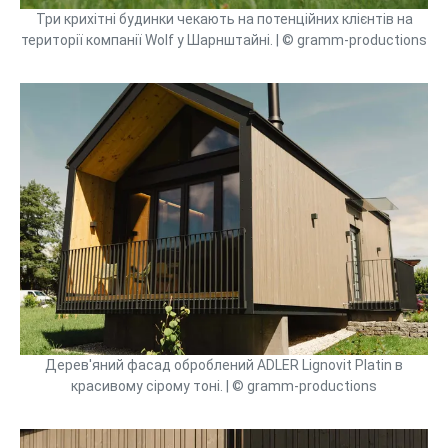
Три крихітні будинки чекають на потенційних клієнтів на
території компанії Wolf у Шарнштайні. | © gramm-productions
Дерев'яний фасад оброблений ADLER Lignovit Platin в
красивому сірому тоні. | © gramm-productions