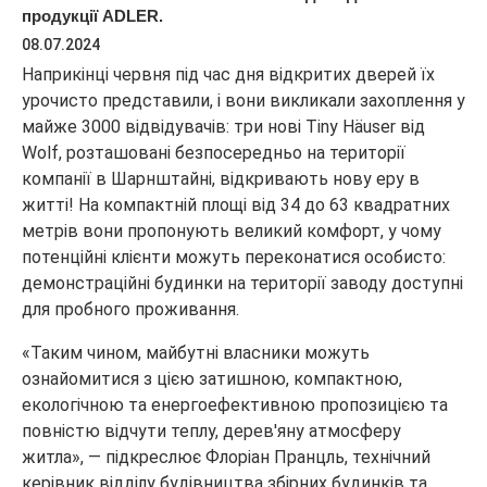
продукції ADLER.
08.07.2024
Наприкінці червня під час дня відкритих дверей їх
урочисто представили, і вони викликали захоплення у
майже 3000 відвідувачів: три нові Tiny Häuser від
Wolf, розташовані безпосередньо на території
компанії в Шарнштайні, відкривають нову еру в
житті! На компактній площі від 34 до 63 квадратних
метрів вони пропонують великий комфорт, у чому
потенційні клієнти можуть переконатися особисто:
демонстраційні будинки на території заводу доступні
для пробного проживання.
«Таким чином, майбутні власники можуть
ознайомитися з цією затишною, компактною,
екологічною та енергоефективною пропозицією та
повністю відчути теплу, дерев'яну атмосферу
житла», — підкреслює Флоріан Пранцль, технічний
керівник відділу будівництва збірних будинків та