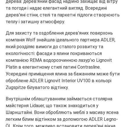
дерева: дерев'яний фасад надійно захищає від вітру
та погоди і надає елегантний вигляд. Всередині
дерев'яні стіни, стелі та паркетні підлоги створюють
теплу і затишну атмосферу.
Для захисту та оздоблення дерев'яних поверхонь
компанія Wolf знайшла ідеального партнера ADLER,
який розділяє вимоги до сталого розвитку та
екологічності: фасади з ялини покриваються
компанією REMA водорозчинною лазур'ю Lignovit
Platin в елегантному стилі патині Contrasline.
Усередині приміщення ялина за бажанням може бути
оброблене ADLER Lignovit Interior UV100 в кольорі
Zugspitze білуватого відтінку.
Внутрішнім облаштуванням займається столярна
майстерня Lidauer, що також знаходиться у
Шарнштайні. Вони обробляють меблі з масиву ясена
легким білим відтінком за допомогою ADLER Legno-
Öl.. Крім того, можливо встановити дерев'яні вікна,