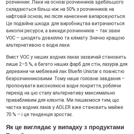
розчинник. Лаки на основі розчинників здебільшого
складаються більш ніж на 50% з розчинників на
нафтовій основі, які після нанесення випаровуються.
Це подвійна шкода: для виробництва витрачаються
викопні ресурси, а викиди розчинників – так звані
VOC – шкодять довкіллю та клімату. Значно кращою
альтернативою є водні лаки.
Вміст VOC у наших водних лаках зазвичай становить
лише 2–5 %, а багато наших фарб для стін, лазурів для
деревини чи меблевий лак Bluefin Unistar є повністю
безрозчинниковими. Тому наше головне завдання –
пропонувати високоякісні водні покриття, роблячи
перехід на цю сталу альтернативу максимально
привабливим для клієнтів. Ми пишаємося тим, що
частка водних лаків у ADLER вже становить майже
70 % – і ця тенденція зростає.
Як це виглядає у випадку з продуктами