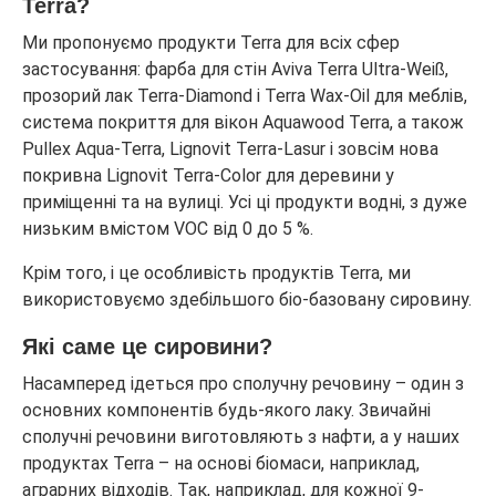
Terra?
Ми пропонуємо продукти Terra для всіх сфер
застосування: фарба для стін Aviva Terra Ultra-Weiß,
прозорий лак Terra-Diamond і Terra Wax-Oil для меблів,
система покриття для вікон Aquawood Terra, а також
Pullex Aqua-Terra, Lignovit Terra-Lasur і зовсім нова
покривна Lignovit Terra-Color для деревини у
приміщенні та на вулиці. Усі ці продукти водні, з дуже
низьким вмістом VOC від 0 до 5 %.
Крім того, і це особливість продуктів Terra, ми
використовуємо здебільшого біо-базовану сировину.
Які саме це сировини?
Насамперед ідеться про сполучну речовину – один з
основних компонентів будь-якого лаку. Звичайні
сполучні речовини виготовляють з нафти, а у наших
продуктах Terra – на основі біомаси, наприклад,
аграрних відходів. Так, наприклад, для кожної 9-