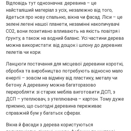
Відповідь тут однозначна: деревина – це
найсталіший матеріал з усіх, незалежно від того,
йдеться про нову спальню, вікна чи фасад. Ліси – це
зелені легені нашої планети, незамінні накопичувачі
CO2, вони позитивно впливають на якість повітря і
ґрунту, а також на водний баланс. Усі частини дерева
можна використати: від дощок і шпону до деревних
пелетів чи кори.
Ланцюги постачання для місцевої деревини короткі,
обробка та виробництво потребують відносно мало
енергії – зовсім на відміну від пластику, металу чи
бетону. А деревину можна багаторазово
переробляти: зі старих меблів виготовити ДСП, з
ДСП – утеплювач, з утеплювача – картон. Тому дуже
приємно, що сьогодні деревина переживає
справжній бум у багатьох сферах.
Вікна й фасади з дерева користуються