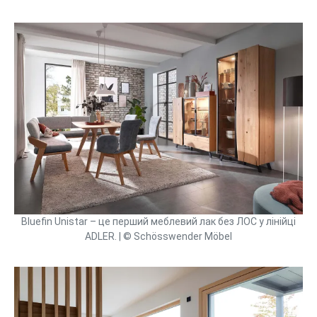
Bluefin Unistar – це перший меблевий лак без ЛОС у лінійці
ADLER. | © Schösswender Möbel