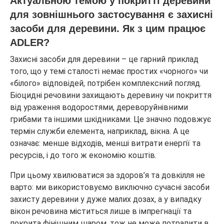
Актуальною темою у покритті деревини
для зовнішнього застосування є захисні
засоби для деревини. Як з цим працює
ADLER?
Захисні засоби для деревини – це гарний приклад
того, що у темі сталості немає простих «чорного» чи
«білого» відповідей, потрібен комплексний погляд.
Біоцидні речовини захищають деревину чи покриття
від ураження водоростями, дереворуйнівними
грибами та іншими шкідниками. Це значно подовжує
термін служби елемента, наприклад, вікна. А це
означає: менше відходів, менші витрати енергії та
ресурсів, і до того ж економію коштів.
При цьому хвилюватися за здоров’я та довкілля не
варто: ми використовуємо виключно сучасні засоби
захисту деревини у дуже малих дозах, а у випадку
вікон речовина міститься лише в імпрегнації та
покрита фінішним шаром, тож не може потрапити в