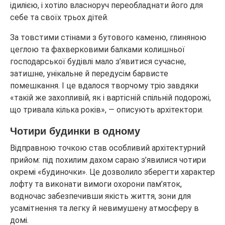
ідилією, і хотіло власноруч переобладнати його для
себе та своїх трьох дітей.
За товстими стінами з бутового каменю, глиняною
цеглою та фахверковими балками колишньої
господарської будівлі мало з’явитися сучасне,
затишне, унікальне й передусім барвисте
помешкання. І це вдалося творчому тріо завдяки
«такій же захопливій, як і вартісній спільній подорожі,
що тривала кілька років», — описують архітектори.
Чотири будинки в одному
Відправною точкою став особливий архітектурний
прийом: під похилим дахом сараю з’явилися чотири
окремі «будиночки». Це дозволило зберегти характер
лофту та виконати вимоги охорони пам’яток,
водночас забезпечивши якість життя, зони для
усамітнення та легку й невимушену атмосферу в
домі.