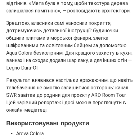
відтінків. «Мета була в тому, щоби текстура дерева
залишалася помітною», — розповідають архітектори.
Зрештою, власники самі наносили покриття,
дотримуючись детальної інструкції: будиночки
обшили плитами з морської фанери, злегка
шліфованими та освітленим бейцем за допомогою
Aqua Colora безколірним. Для кращого захисту в кухні,
ваннах і на сходах додали шар лаку, а для інших стін —
Legno Dura-Öl.
Результат виявився настільки вражаючим, що навіть
телебачення не змогло залишитися осторонь: канал
SWR завітав до родини для проєкту ARD Room Tour.
Цей чарівний репортаж і досі можна переглянути в
онлайн-медіатеці.
Використовувані продукти
Arova Colora