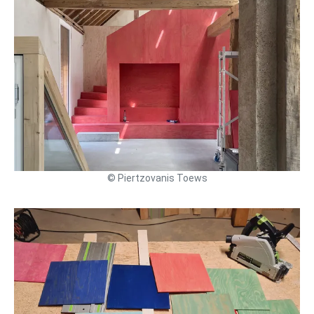
© Piertzovanis Toews