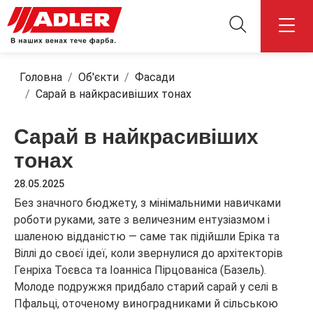
Головна
Об'єкти
Фасади
Сарай в найкрасивіших тонах
Сарай в найкрасивіших
тонах
28.05.2025
Без значного бюджету, з мінімальними навичками
роботи руками, зате з величезним ентузіазмом і
шаленою відданістю — саме так підійшли Еріка та
Віллі до своєї ідеї, коли звернулися до архітекторів
Генріха Тоєвса та Іоанніса Пірцованіса (Базель).
Молоде подружжя придбало старий сарай у селі в
Пфальці, оточеному виноградниками й сільською