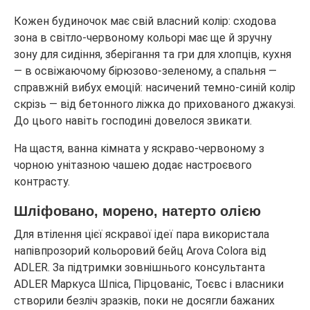
Кожен будиночок має свій власний колір: сходова
зона в світло-червоному кольорі має ще й зручну
зону для сидіння, зберігання та гри для хлопців, кухня
— в освіжаючому бірюзово-зеленому, а спальня —
справжній вибух емоцій: насичений темно-синій колір
скрізь — від бетонного ліжка до прихованого джакузі.
До цього навіть господині довелося звикати.
На щастя, ванна кімната у яскраво-червоному з
чорною унітазною чашею додає настроєвого
контрасту.
Шліфовано, морено, натерто олією
Для втілення цієї яскравої ідеї пара використала
напівпрозорий кольоровий бейц Arova Colora від
ADLER. За підтримки зовнішнього консультанта
ADLER Маркуса Шпіса, Пірцованіс, Тоєвс і власники
створили безліч зразків, поки не досягли бажаних