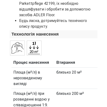
Parkettpflege 42199, їх необхідно
відшліфувати і обробити за допомогою
засобів ADLER Floor.
Будь ласка, дотримуйтесь технічного
опису продукту.
Технологія нанесення
Процес нанесення
Втирання
Площа (м²/л) в
близько 20 м²
нерозведеному
вигляді
Площа (м²/л) при
близько 200 м²
розведенні водою у
співвідношенні 1:9.