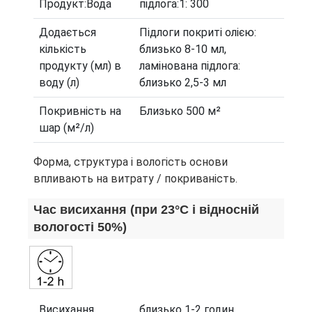
Продукт:Вода
підлога:1: 300
Додається
Підлоги покриті олією:
кількість
близько 8-10 мл,
продукту (мл) в
ламінована підлога:
воду (л)
близько 2,5-3 мл
Покривність на
Близько 500 м²
шар (м²/л)
Форма, структура і вологість основи
впливають на витрату / покриваність.
Час висихання (при 23°С і відносній
вологості 50%)
Висихання
близько 1-2 годин