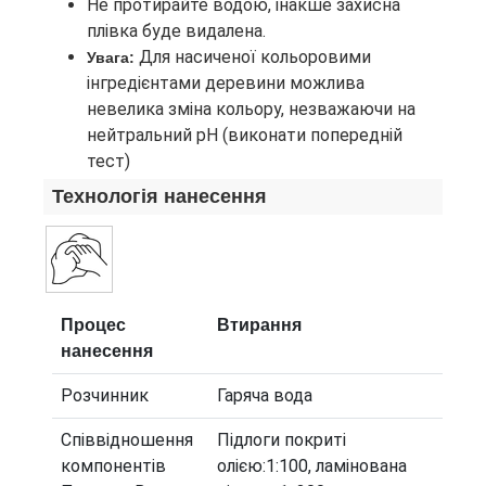
Не протирайте водою, інакше захисна
плівка буде видалена.
Для насиченої кольоровими
Увага:
інгредієнтами деревини можлива
невелика зміна кольору, незважаючи на
нейтральний рН (виконати попередній
тест)
Технологія нанесення
Процес
Втирання
нанесення
Розчинник
Гаряча вода
Співвідношення
Підлоги покриті
компонентів
олією:1:100, ламінована