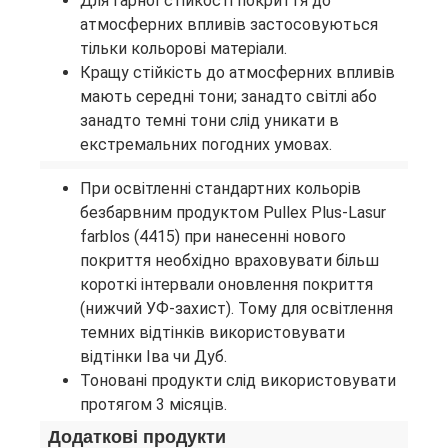
Для гарної стійкості покриття до
атмосферних впливів застосовуються
тільки кольорові матеріали.
Кращу стійкість до атмосферних впливів
мають середні тони; занадто світлі або
занадто темні тони слід уникати в
екстремальних погодних умовах.
При освітленні стандартних кольорів
безбарвним продуктом Pullex Plus-Lasur
farblos (4415) при нанесенні нового
покриття необхідно враховувати більш
короткі інтервали оновлення покриття
(нижчий УФ-захист). Тому для освітлення
темних відтінків використовувати
відтінки Іва чи Дуб.
Тоновані продукти слід використовувати
протягом 3 місяців.
Додаткові продукти