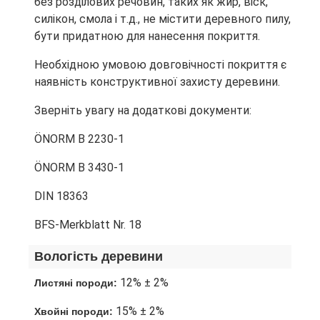
без розділових речовин, таких як жир, віск,
силікон, смола і т.д., не містити деревного пилу,
бути придатною для нанесення покриття.
Необхідною умовою довговічності покриття є
наявність конструктивної захисту деревини.
Зверніть увагу на додаткові документи:
ÖNORM B 2230-1
ÖNORM B 3430-1
DIN 18363
BFS-Merkblatt Nr. 18
Вологість деревини
12% ± 2%
Листяні породи:
15% ± 2%
Хвойні породи: