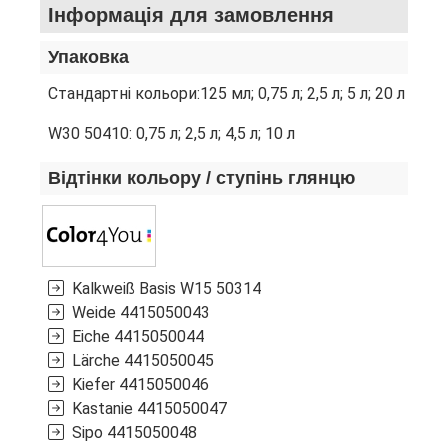
Інформація для замовлення
Упаковка
Стандартні кольори:125 мл; 0,75 л; 2,5 л; 5 л; 20 л
W30 50410: 0,75 л; 2,5 л; 4,5 л; 10 л
Відтінки кольору / ступінь глянцю
Kalkweiß Basis W15
50314
Weide
4415050043
Eiche
4415050044
Lärche
4415050045
Kiefer
4415050046
Kastanie
4415050047
Sipo
4415050048