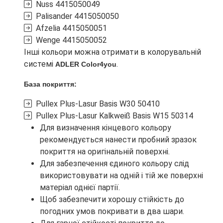
Nuss
4415050049
Palisander
4415050050
Afzelia
4415050051
Wenge
4415050052
Інші кольори можна отримати в колорувальній
системі
.
ADLER Color4you
База покриття:
Pullex Plus-Lasur Basis W30
50410
Pullex Plus-Lasur Kalkweiß Basis W15
50314
Для визначення кінцевого кольору
рекомендується нанести пробний зразок
покриття на оригінальній поверхні.
Для забезпечення єдиного кольору слід
використовувати на одній і тій же поверхні
матеріал однієї партії.
Щоб забезпечити хорошу стійкість до
погодних умов покривати в два шари.