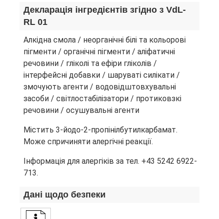
Декларація інгредієнтів згідно з VdL-
RL 01
Алкідна смола / неорганічні білі та кольорові
пігменти / органічні пігменти / аліфатичні
речовини / гліколі та ефіри гліколів /
інтерфейсні добавки / шаруваті силікати /
змочують агенти / водовідштовхувальні
засоби / світлостабілізатори / протиковзкі
речовини / осушувальні агенти
Містить 3-йодо-2-пропінілбутилкарбамат.
Може спричиняти алергічні реакції.
Інформація для алергіків за тел. +43 5242 6922-
713.
Дані щодо безпеки