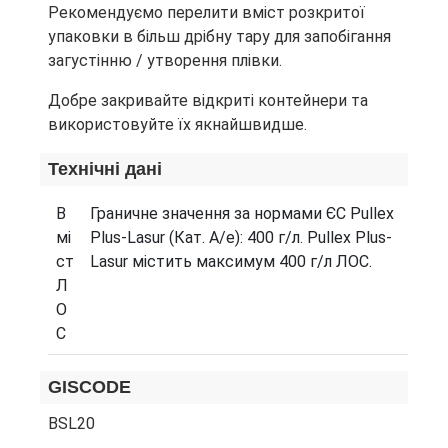
Рекомендуємо перелити вміст розкритої
упаковки в більш дрібну тару для запобігання
загустінню / утворення плівки.
Добре закривайте відкриті контейнери та
використовуйте їх якнайшвидше.
Технічні дані
В
Граничне значення за нормами ЄС Pullex
мі
Plus-Lasur (Кат. A/e): 400 г/л. Pullex Plus-
ст
Lasur містить максимум 400 г/л ЛОС.
Л
О
С
GISCODE
BSL20